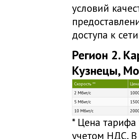
условий качес
предоставлен
доступа к сет
Регион 2. Ка
Кузнецы, М
Скорость **
Цена
2 Мбит/с
100
5 Мбит/с
150
10 Мбит/с
200
* Цена тарифа 
учетом НДС. В