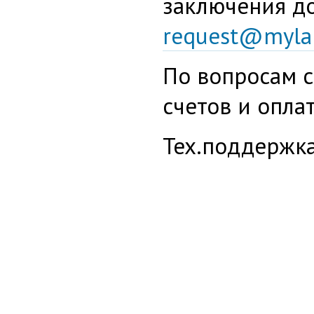
заключения до
request@myla
По вопросам 
счетов и опла
Тех.поддержк
Ваше имя
*
Телефон
*