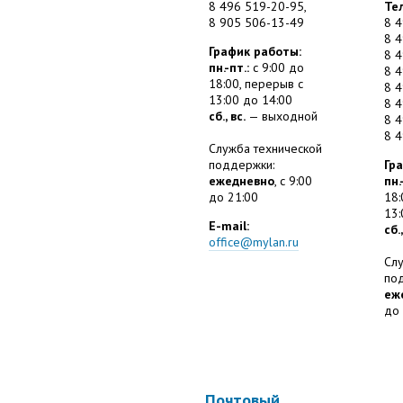
8 496 519-20-95,
Те
8 905 506-13-49
8 4
8 4
График работы:
8 4
пн.-пт.:
с 9:00 до
8 4
18:00, перерыв с
8 4
13:00 до 14:00
8 4
сб., вс.
— выходной
8 4
8 
Служба технической
поддержки:
Гр
ежедневно
, с 9:00
пн.
до 21:00
18:
13:
E-mail:
сб.,
office@mylan.ru
Сл
по
еж
до
Почтовый