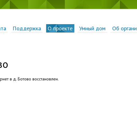
ата
Поддержка
О проекте
Умный дом
Об органи
во
ернет в д. Ботово восстановлен.