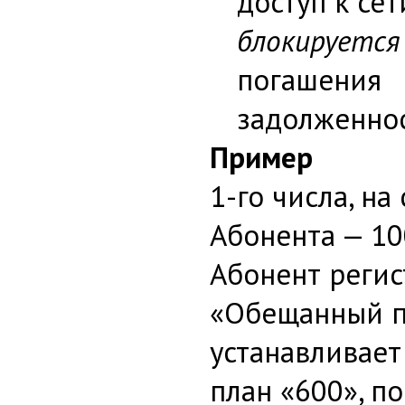
доступ к се
блокируется
погашения
задолженнос
Пример
1-го числа, на
Абонента — 100
Абонент регис
«Обещанный п
устанавливае
план «600», п