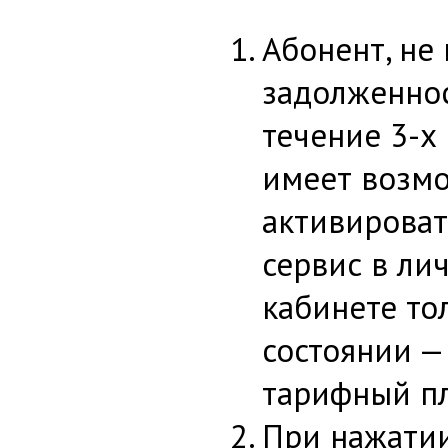
Абонент, н
задолженнос
течение 3-х
имеет возм
активирова
сервис в ли
кабинете то
состоянии —
тарифный пл
При нажатии