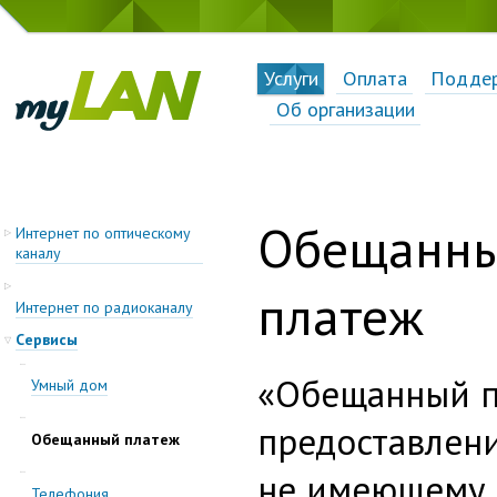
Услуги
Оплата
Подде
Об организации
Обещанн
Интернет по оптическому
каналу
платеж
Интернет по радиоканалу
Cервисы
«Обещанный п
Умный дом
предоставлени
Обещанный платеж
не имеющему 
Телефония