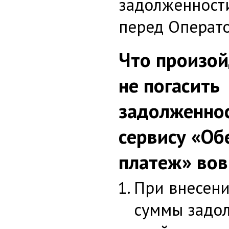
задолженност
перед Операто
Что произой
не погасить
задолженнос
сервису «О
платеж» во
При внесен
суммы задо