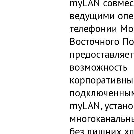
myLAN совмес
ведущими опе
телефонии Мо
Восточного П
предоставляе
возможность
корпоративны
подключенным
myLAN, устано
многоканальн
без лишних хл